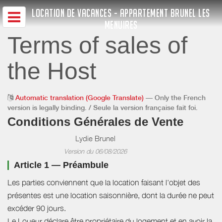
LOCATION DE VACANCES - APPARTEMENT BRUNEL LES
MENUIRES
Terms of sales of
the Host
Automatic translation (Google Translate)
— Only the French
version is legally binding. / Seule la version française fait foi.
Conditions Générales de Vente
Lydie Brunel
Version du 06/08/2026
Article 1 — Préambule
Les parties conviennent que la location faisant l'objet des
présentes est une location saisonnière, dont la durée ne peut
excéder 90 jours.
Le Loueur déclare être propriétaire du logement et en avoir la